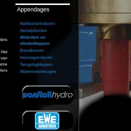
Appendages
Aanboorarmaturen
Aanwijsborden
Afsluiters en
ters
vlinderkleppen
Brandkranen
 Het
Inbouwgarnituren
 van
zame
Terugslagkleppen
ters
Watermeterbeugels