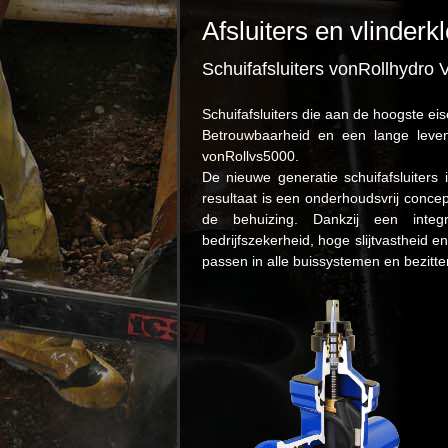
Afsluiters en vlinderk
Schuifafsluiters
vonRoll
h
ydro
V
Schuifafsluiters die aan de hoogste ei
Betrouwbaarheid en een lange leven
vonRollvs5000.
De
nieuwe generatie schuifafsluiters
resultaat is een onderhoudsvrij
concep
de behuizing. Dankzij een inte
bedrijfszekerheid,
hoge slijtvastheid 
passen in alle buissystemen
en bezitt