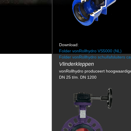
Download:
Folder vonRollhydro VS5000 (NL)
Folder vonRollhydro schuifafsluiters ca
Vlinderkleppen
vonRoll
hydro
produceert hoogwaardige 
DN 25 t/m. DN 1200