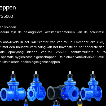
leppen
S5000
sen voldoen.
sduur zijn de belangrijkste
kwaliteitskenmerken van de schuifafslui
 is ontwikkeld in het R&D center
van vonRoll in Emmenbrücke (CH).
t met een boutloze verbinding van het bovenste en het
onderste deel
grale epoxylaag
bieden vonRoll VS5000 schuifafsluiters duur
en optimale hygiënische eigenschappen.
De nieuwe vonRollvs5000 afslui
en uitstekende bedieningseigenschappen.