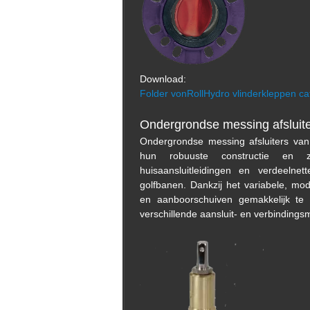
Download:
Folder vonRollHydro vlinderkleppen ca
O
ndergrondse
messing
afsluit
Ondergrondse messing afsluiters va
hun robuuste constructie en zi
huisaansluitleidingen en verdeelnet
golfbanen. Dankzij het variabele, modu
en aanboorschuiven gemakkelijk te
verschillende aansluit- en verbindings