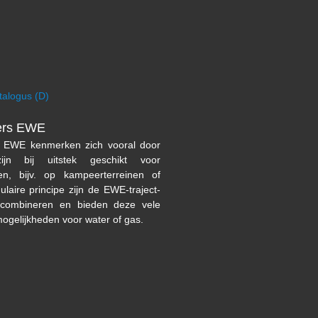
talogus (D)
ers
EWE
n EWE kenmerken zich vooral door
jn bij uitstek geschikt voor
ten, bijv. op kampeerterreinen of
laire principe zijn de EWE-traject-
 combineren en bieden deze vele
mogelijkheden voor water of gas.